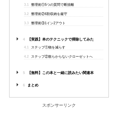
3.1
整理術①5つの質問で断捨離
3.2
整理術②6割収納を厳守
3.3
整理術③1イン2アウト
4
【実践】本のテクニックで掃除してみた
4.1
ステップ①物を減らす
4.2
ステップ②散らからないクローゼットへ
5
【無料】この本と一緒に読みたい関連本
6
まとめ
スポンサーリンク