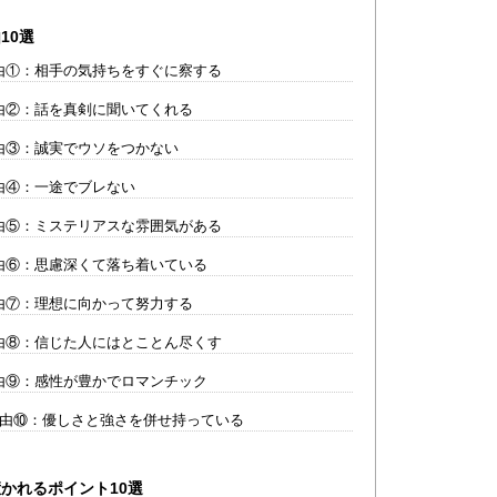
10選
理由①：相手の気持ちをすぐに察する
理由②：話を真剣に聞いてくれる
理由③：誠実でウソをつかない
理由④：一途でブレない
理由⑤：ミステリアスな雰囲気がある
理由⑥：思慮深くて落ち着いている
理由⑦：理想に向かって努力する
理由⑧：信じた人にはとことん尽くす
理由⑨：感性が豊かでロマンチック
理由⑩：優しさと強さを併せ持っている
惹かれるポイント10選