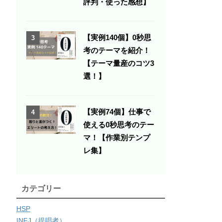
評判・使った感想】
【実例140個】0秒思
3
考のテーマを紹介！
【テーマ量産のコツ3
選！】
【実例74個】仕事で
4
使える0秒思考のテー
マ！【作業別テンプ
レ集】
カテゴリー
HSP
INFJ（提唱者）