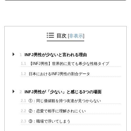
目次
[
非表示
]
1
INFJ男性が少ないと言われる理由
1.1
【INFJ男性】世界的に見ても希少な性格タイプ
1.2
日本におけるINFJ男性の割合データ
2
INFJ男性が「少ない」と感じる3つの場面
2.1
①：同じ価値観を持つ友達が見つからない
2.2
②：恋愛で相手に理解されにくい
2.3
③：職場で浮いてしまう