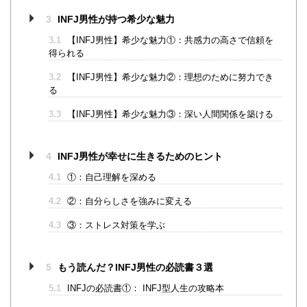
3
INFJ男性が持つ希少な魅力
3.1
【INFJ男性】希少な魅力①：共感力の高さで信頼を
得られる
3.2
【INFJ男性】希少な魅力②：理想のために努力でき
る
3.3
【INFJ男性】希少な魅力③：深い人間関係を築ける
4
INFJ男性が幸せに生きるためのヒント
4.1
①：自己理解を深める
4.2
②：自分らしさを強みに変える
4.3
③：ストレス対策を学ぶ
5
もう読んだ？INFJ男性の必読書３選
5.1
INFJの必読書①： INFJ型人生の攻略本