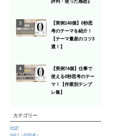
評判・使った感想】
【実例140個】0秒思
3
考のテーマを紹介！
【テーマ量産のコツ3
選！】
【実例74個】仕事で
4
使える0秒思考のテー
マ！【作業別テンプ
レ集】
カテゴリー
HSP
INFJ（提唱者）