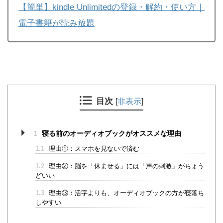
【簡単】kindle Unlimitedの登録・解約・使い方｜
電子書籍が読み放題
目次
[
非表示
]
1
寝る前のオーディオブックがオススメな理由
1.1
理由①：スマホを見ないで済む
1.2
理由②：脳を「休ませる」には「声の刺激」がちょう
どいい
1.3
理由③：活字よりも、オーディオブックの方が寝落ち
しやすい